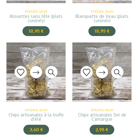
EPICERIE
,
SALÉS
EPICERIE
,
SALÉS
Alouettes sans tête (plats
Blanquette de Veau (plats
cuisinés)
cuisinés)
18,95
€
18,95
€
EPICERIE
,
SALÉS
EPICERIE
,
SALÉS
Chips artisanales à la truffe
Chips artisanales Sel de
d'été
Camargue
3,60
€
2,95
€