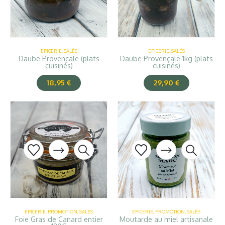
EPICERIE
,
SALÉS
EPICERIE
,
SALÉS
Daube Provençale (plats
Daube Provençale 1kg (plats
cuisinés)
cuisinés)
18,95
€
29,90
€
EPICERIE
,
PROMOTION
,
SALÉS
EPICERIE
,
PROMOTION
,
SALÉS
Foie Gras de Canard entier
Moutarde au miel artisanale