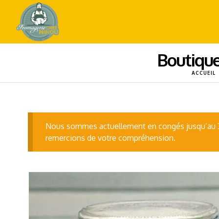
Boutique
ACCUEIL
Nous sommes actuellement en congés jusqu’au 3 s
remercions de votre compréhension.