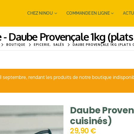
CHEZ NINOU
COMMANDE EN LIGNE
ACTU
 - Daube Provençale 1kg (plats 
BOUTIQUE
EPICERIE
,
SALÉS
DAUBE PROVENÇALE 1KG (PLATS C
eptembre, rendant les produits de notre boutique indisponib
Daube Provenç
cuisinés)
29,90
€