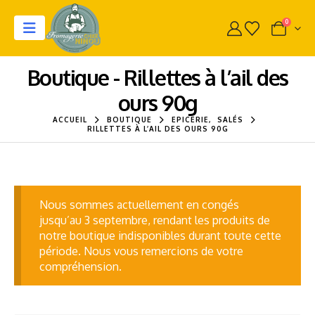
0
Boutique - Rillettes à l’ail des
ours 90g
ACCUEIL
BOUTIQUE
EPICERIE
,
SALÉS
RILLETTES À L’AIL DES OURS 90G
Nous sommes actuellement en congés
jusqu’au 3 septembre, rendant les produits de
notre boutique indisponibles durant toute cette
période. Nous vous remercions de votre
compréhension.