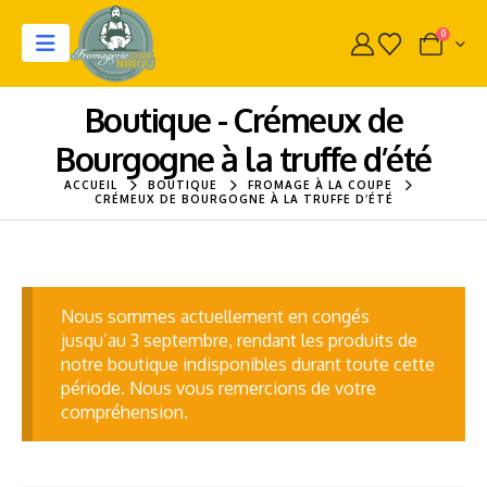
0
Boutique - Crémeux de
Bourgogne à la truffe d’été
ACCUEIL
BOUTIQUE
FROMAGE À LA COUPE
CRÉMEUX DE BOURGOGNE À LA TRUFFE D’ÉTÉ
Nous sommes actuellement en congés
jusqu’au 3 septembre, rendant les produits de
notre boutique indisponibles durant toute cette
période. Nous vous remercions de votre
compréhension.