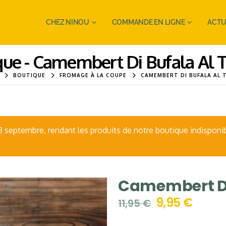
CHEZ NINOU
COMMANDE EN LIGNE
ACTU
que - Camembert Di Bufala Al T
BOUTIQUE
FROMAGE À LA COUPE
CAMEMBERT DI BUFALA AL 
eptembre, rendant les produits de notre boutique indisponib
Camembert Di 
9,95
€
11,95
€