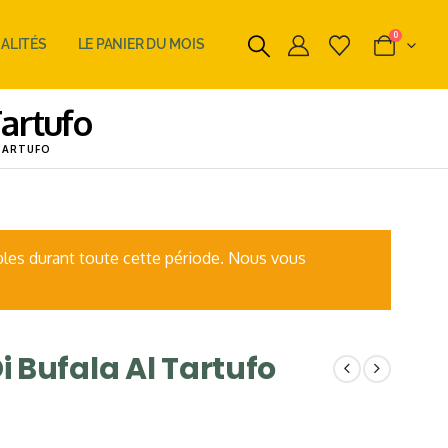
0
ALITÉS
LE PANIER DU MOIS
artufo
TARTUFO
les durant toute cette période. Nous vous
Bufala Al Tartufo