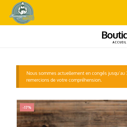
Bouti
ACCUEIL
Nous sommes actuellement en congés jusqu’au 3 s
remercions de votre compréhension.
-17%