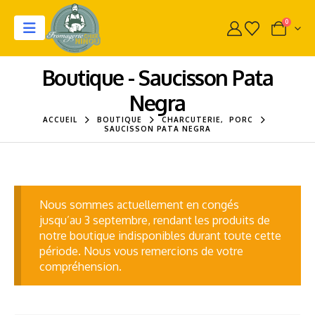
0
Boutique - Saucisson Pata
Negra
ACCUEIL
BOUTIQUE
CHARCUTERIE
,
PORC
SAUCISSON PATA NEGRA
Nous sommes actuellement en congés
jusqu’au 3 septembre, rendant les produits de
notre boutique indisponibles durant toute cette
période. Nous vous remercions de votre
compréhension.