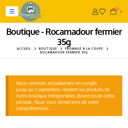
0
Boutique - Rocamadour fermier
35g
ACCUEIL
BOUTIQUE
FROMAGE À LA COUPE
ROCAMADOUR FERMIER 35G
Nous sommes actuellement en congés
jusqu’au 3 septembre, rendant les produits de
notre boutique indisponibles durant toute cette
période. Nous vous remercions de votre
compréhension.