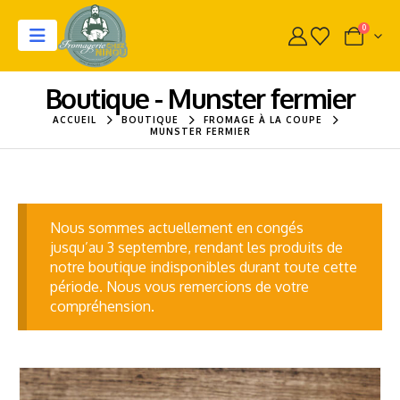
0
Boutique - Munster fermier
ACCUEIL
BOUTIQUE
FROMAGE À LA COUPE
MUNSTER FERMIER
Nous sommes actuellement en congés
jusqu’au 3 septembre, rendant les produits de
notre boutique indisponibles durant toute cette
période. Nous vous remercions de votre
compréhension.