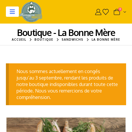
0
Boutique - La Bonne Mère
ACCUEIL
BOUTIQUE
SANDWICHS
LA BONNE MÈRE
Nous sommes actuellement en congés
jusqu’au 3 septembre, rendant les produits de
notre boutique indisponibles durant toute cette
période. Nous vous remercions de votre
compréhension.