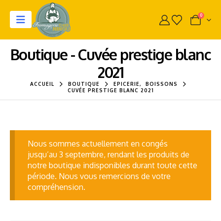
0
Boutique - Cuvée prestige blanc
2021
ACCUEIL
BOUTIQUE
EPICERIE
,
BOISSONS
CUVÉE PRESTIGE BLANC 2021
Nous sommes actuellement en congés
jusqu’au 3 septembre, rendant les produits de
notre boutique indisponibles durant toute cette
période. Nous vous remercions de votre
compréhension.