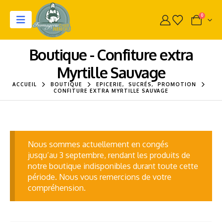
0
Boutique - Confiture extra
Myrtille Sauvage
ACCUEIL
BOUTIQUE
EPICERIE
,
SUCRÉS
,
PROMOTION
CONFITURE EXTRA MYRTILLE SAUVAGE
Nous sommes actuellement en congés
jusqu’au 3 septembre, rendant les produits de
notre boutique indisponibles durant toute cette
période. Nous vous remercions de votre
compréhension.