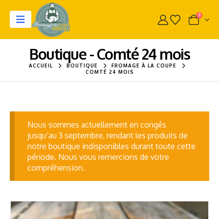
0
Boutique - Comté 24 mois
ACCUEIL
BOUTIQUE
FROMAGE À LA COUPE
COMTÉ 24 MOIS
Nous sommes actuellement en congés
jusqu’au 3 septembre, rendant les produits de
notre boutique indisponibles durant toute cette
période. Nous vous remercions de votre
compréhension.