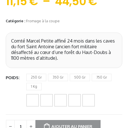
11,15
€
–
44,50
€
Catégorie :
Fromage à la coupe
Comté Marcel Petite affiné 24 mois dans les caves
du fort Saint Antoine (ancien fort militaire
désaffecté au cœur d’une forêt du Haut-Doubs à
1100 mètres d’altitude).
POIDS
250 Gr
350 Gr
500 Gr
750 Gr
1 Kg
AJOUTER AU PANIER