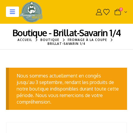
0
Boutique - Brillat-Savarin 1/4
ACCUEIL
BOUTIQUE
FROMAGE À LA COUPE
BRILLAT-SAVARIN 1/4
Nous sommes actuellement en congés
jusqu’au 3 septembre, rendant les produits de
notre boutique indisponibles durant toute cette
période. Nous vous remercions de votre
compréhension.