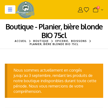
0
Boutique - Planier, bière blonde
BIO 75cl
ACCUEIL
BOUTIQUE
EPICERIE
,
BOISSONS
PLANIER, BIÈRE BLONDE BIO 75CL
Nous sommes actuellement en congés
jusqu’au 3 septembre, rendant les produits de
notre boutique indisponibles durant toute cette
période. Nous vous remercions de votre
compréhension.