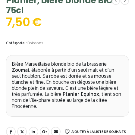
Planier, bière blonde BIO
75cl
7,50
€
Catégorie :
Boissons
Bière Marseillaise blonde bio de la brasserie
Zoumai
, élaborée à partir d’un seul malt et d’un
seul houblon. Sa robe est dorée et sa mousse
blanche et fine. En bouche on déguste une bière
blonde plein de saveurs. C’est une bière légère et
très parfumée. La bière
Planier Equinox
, tient son
nom de l’île-phare située au large de la citée
Phocéenne.
AJOUTER À LA LISTE DE SOUHAITS